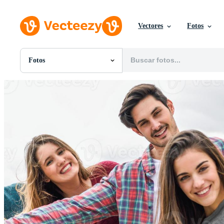
Vectores
Fotos
Fotos
Todas Imágenes
Fotos
PNGs
PSDs
SVGs
Plantillas
Vectores
Videos
Gráficos en Movimiento
Imágenes Editoriales
Eventos Editoriales