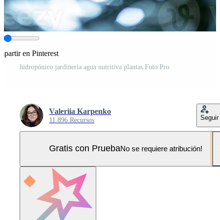
partir en Pinterest
hidropónico jardinería agua nutritiva plantas Foto Pro
Valeriia Karpenko
Seguir
11.896 Recursos
Gratis con Prueba
No se requiere atribución!