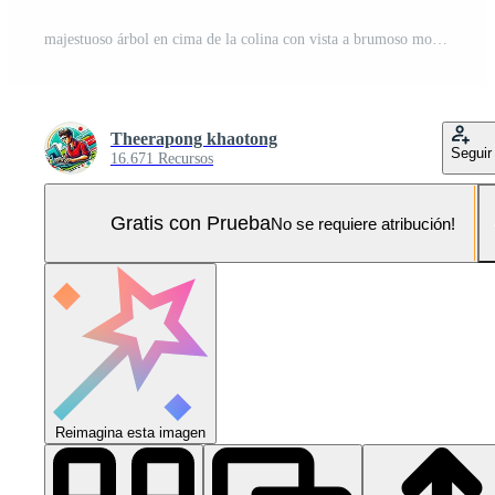
majestuoso árbol en cima de la colina con vista a brumoso montaña paisaje asombroso naturaleza escena Foto Pro
Theerapong khaotong
Seguir
16.671 Recursos
Gratis con Prueba
No se requiere atribución!
Reimagina esta imagen