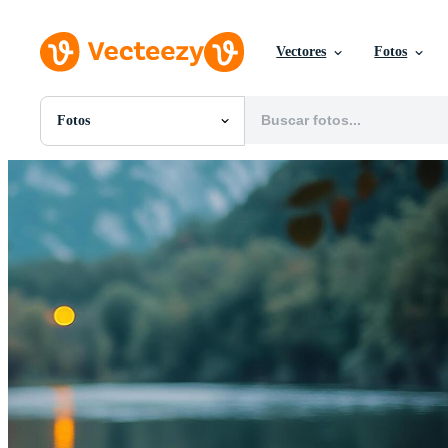
Vectores
Fotos
Fotos
Todas Imágenes
Fotos
PNGs
PSDs
SVGs
Plantillas
Vectores
Videos
Gráficos en Movimiento
Imágenes Editoriales
Eventos Editoriales