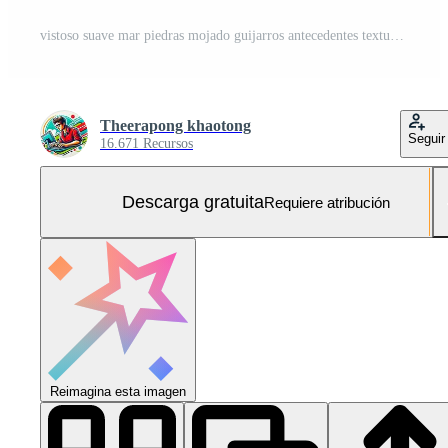
vistoso suave mar piedras mojado guijarros antecedentes textura playa rocas Foto Gratis
Theerapong khaotong
Seguir
16.671 Recursos
Descarga gratuita
Requiere atribución
Reimagina esta imagen