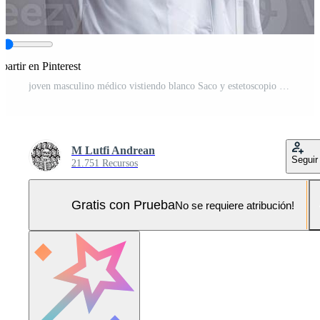
artir en Pinterest
joven masculino médico vistiendo blanco Saco y estetoscopio Foto Pro
M Lutfi Andrean
Seguir
21.751 Recursos
Gratis con Prueba
No se requiere atribución!