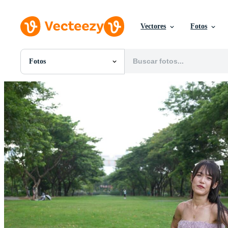
Vectores
Fotos
Fotos
Todas Imágenes
Fotos
PNGs
PSDs
SVGs
Plantillas
Vectores
Videos
Gráficos en Movimiento
Imágenes Editoriales
Eventos Editoriales