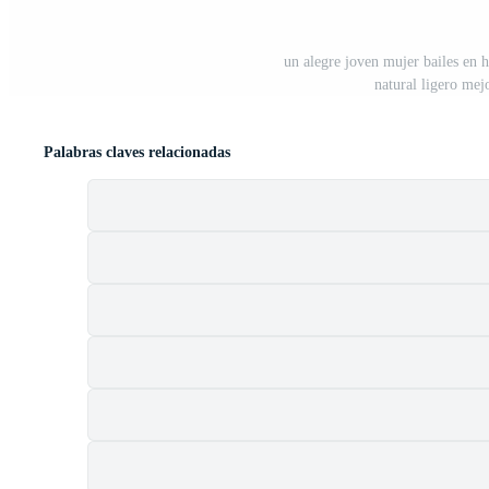
un alegre joven mujer bailes en
natural ligero mej
Palabras claves relacionadas