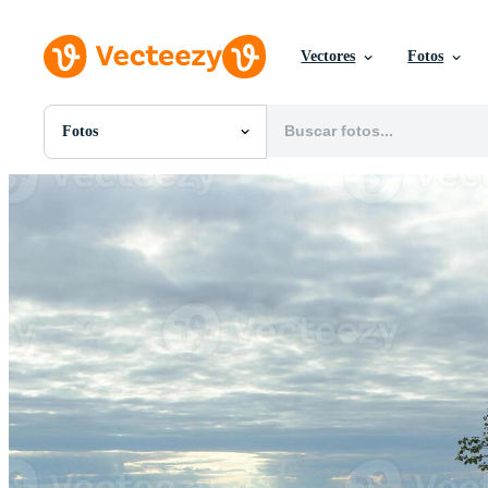
Vectores
Fotos
Fotos
Todas Imágenes
Fotos
PNGs
PSDs
SVGs
Plantillas
Vectores
Videos
Gráficos en Movimiento
Imágenes Editoriales
Eventos Editoriales