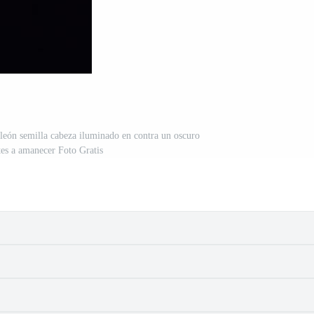
e león semilla cabeza iluminado en contra un oscuro
tes a amanecer Foto Gratis