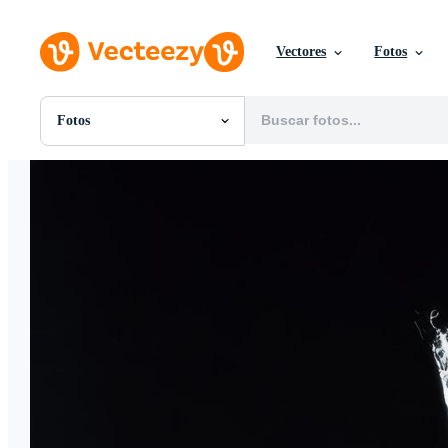
Vectores
Fotos
Fotos
Todas Imágenes
Fotos
PNGs
PSDs
SVGs
Plantillas
Vectores
Videos
Gráficos en Movimiento
Imágenes Editoriales
Eventos Editoriales