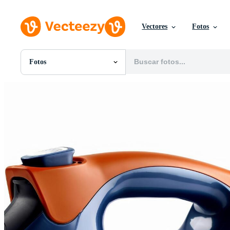
Vectores
Fotos
Fotos
Todas Imágenes
Fotos
PNGs
PSDs
SVGs
Plantillas
Vectores
Videos
Gráficos en Movimiento
Imágenes Editoriales
Eventos Editoriales