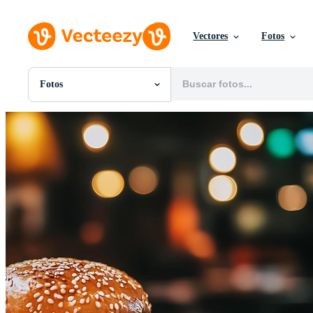
Vectores
Fotos
Fotos
Todas Imágenes
Fotos
PNGs
PSDs
SVGs
Plantillas
Vectores
Videos
Gráficos en Movimiento
Imágenes Editoriales
Eventos Editoriales