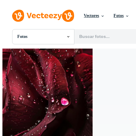
Vectores
Fotos
Fotos
Todas Imágenes
Fotos
PNGs
PSDs
SVGs
Plantillas
Vectores
Videos
Gráficos en Movimiento
Imágenes Editoriales
Eventos Editoriales