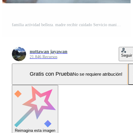
familia actividad belleza. madre recibir cuidado Servicio manicura formar hija. uña belleza salón utilizar uña archivo para acristalamiento tratamiento. manicuro hacer uña cliente a hermosa. talento. Foto Pro
nuttawan jayawan
Seguir
21.846 Recursos
Gratis con Prueba
No se requiere atribución!
Reimagina esta imagen