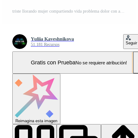
triste llorando mujer compartiendo vida problema dolor con amigos multirracial mujer hombres consolando abrazo trastornado niña proporcionar psicológico ayuda cuidado apoyo empatía en grupo terapia reunión psicoterapia sesión Foto Pro
Yuliia Kaveshnikova
Seguir
51.181 Recursos
Gratis con Prueba
No se requiere atribución!
Reimagina esta imagen