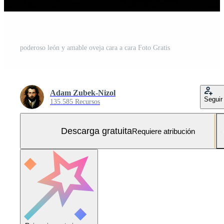
poderoso león y amable oveja cara a cara Foto Gratis
Adam Zubek-Nizol
Seguir
135.585 Recursos
Descarga gratuita
Requiere atribución