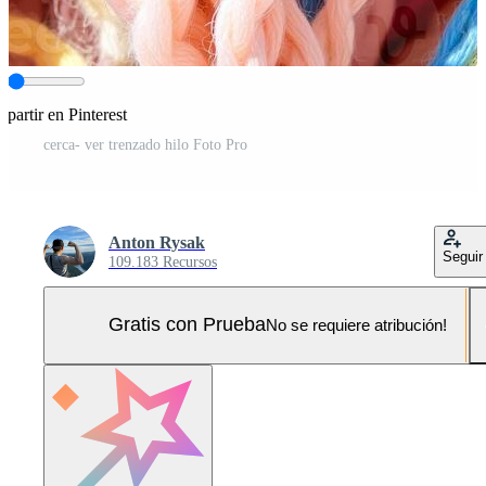
partir en Pinterest
cerca- ver trenzado hilo Foto Pro
Anton Rysak
Seguir
109.183 Recursos
Gratis con Prueba
No se requiere atribución!