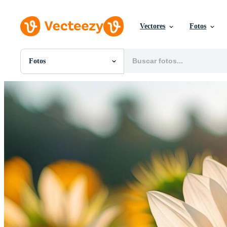
Vectores
Fotos
Fotos
Todas Imágenes
Fotos
PNGs
PSDs
SVGs
Plantillas
Vectores
Videos
Gráficos en Movimiento
Imágenes Editoriales
Eventos Editoriales