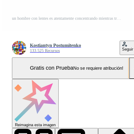
un hombre con lentes es atentamente concentrando mientras trabajando en su ordenador portátil en un tenuemente iluminado habitación. su manos son abrochado juntos debajo su barbilla como él se enfoca en el pantalla. Foto Pro
Kostiantyn Postumitenko
Seguir
133.525 Recursos
Gratis con Prueba
No se requiere atribución!
Reimagina esta imagen