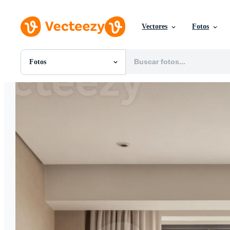
Vectores
Fotos
Fotos
Todas Imágenes
Fotos
PNGs
PSDs
SVGs
Plantillas
Vectores
Videos
Gráficos en Movimiento
Imágenes Editoriales
Eventos Editoriales