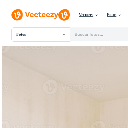
Vectores
Fotos
Fotos
Todas Imágenes
Fotos
PNGs
PSDs
SVGs
Plantillas
Vectores
Videos
Gráficos en Movimiento
Imágenes Editoriales
Eventos Editoriales