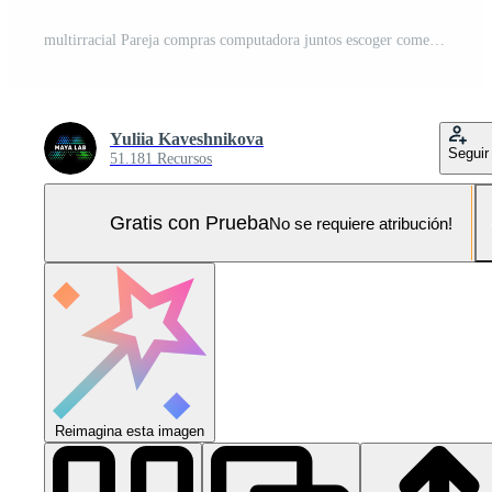
multirracial Pareja compras computadora juntos escoger comercio electrónico comprar bienes utilizando ordenador portátil discutir a hogar novio marido masculino caucásico hombre chico hablando con Novia esposa Hispano mujer niña hembra Foto Pro
Yuliia Kaveshnikova
Seguir
51.181 Recursos
Gratis con Prueba
No se requiere atribución!
Reimagina esta imagen