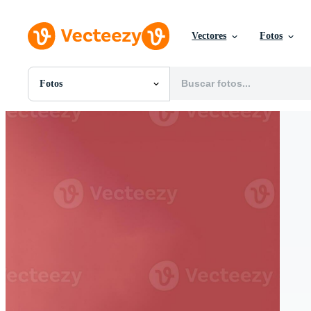
Vectores
Fotos
Fotos
Todas Imágenes
Fotos
PNGs
PSDs
SVGs
Plantillas
Vectores
Videos
Gráficos en Movimiento
Imágenes Editoriales
Eventos Editoriales