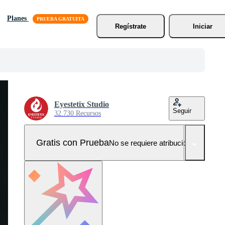
Planes
Regístrate
Iniciar
Eyestetix Studio
Seguir
32.730 Recursos
Gratis con Prueba
No se requiere atribución!