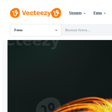
Vectores
Fotos
Fotos
Todas Imágenes
Fotos
PNGs
PSDs
SVGs
Plantillas
Vectores
Videos
Gráficos en Movimiento
Imágenes Editoriales
Eventos Editoriales