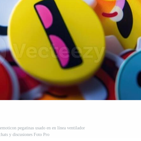
 emoticon pegatinas usado en en línea ventilador
hats y discusiones Foto Pro