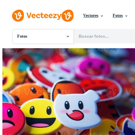
Vectores
Fotos
Fotos
Todas Imágenes
Fotos
PNGs
PSDs
SVGs
Plantillas
Vectores
Videos
Gráficos en Movimiento
Imágenes Editoriales
Eventos Editoriales