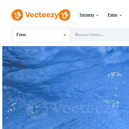
Vectores
Fotos
Fotos
Todas Imágenes
Fotos
PNGs
PSDs
SVGs
Plantillas
Vectores
Videos
Gráficos en Movimiento
Imágenes Editoriales
Eventos Editoriales