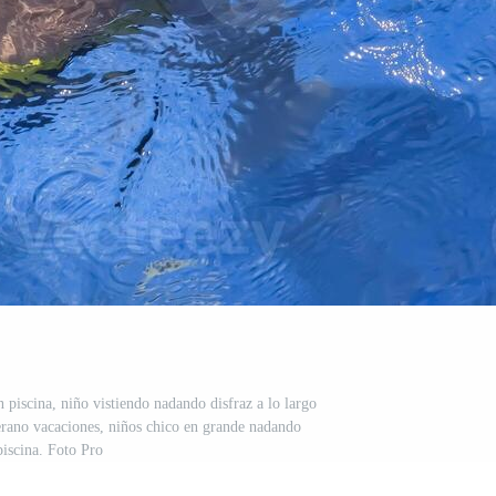
 piscina, niño vistiendo nadando disfraz a lo largo
verano vacaciones, niños chico en grande nadando
piscina. Foto Pro