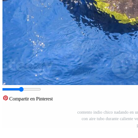
Compartir en Pinterest
contento indio chico nadando en un
con aire tubo durante caliente 