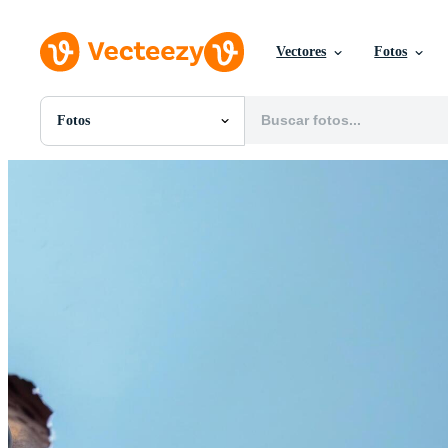
Vectores
Fotos
Fotos
Todas Imágenes
Fotos
PNGs
PSDs
SVGs
Plantillas
Vectores
Videos
Gráficos en Movimiento
Imágenes Editoriales
Eventos Editoriales