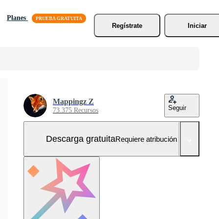
Planes
Regístrate
Iniciar
Mappingz Z
Seguir
73.375 Recursos
Descarga gratuita
Requiere atribución