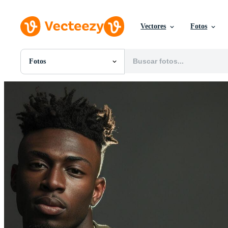
Vectores
Fotos
Fotos
Todas Imágenes
Fotos
PNGs
PSDs
SVGs
Plantillas
Vectores
Videos
Gráficos en Movimiento
Imágenes Editoriales
Eventos Editoriales