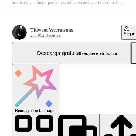
asiático joven mujer pasajero caminar en aeropuerto terminal a embarque puerta. atractivo hermosa hembra turista amigos sensación contento y emocionado a Vamos viaje extranjero por avión para fiesta vacaciones viaje. Foto Gratis
Titiwoot Weerawong
Seguir
271.852 Recursos
Descarga gratuita
Requiere atribución
Reimagina esta imagen