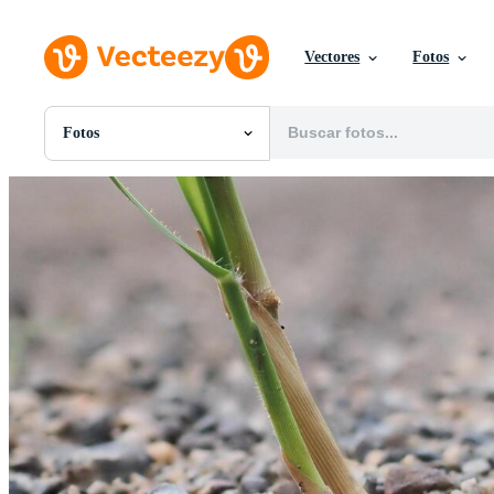
Vectores
Fotos
Fotos
Todas Imágenes
Fotos
PNGs
PSDs
SVGs
Plantillas
Vectores
Videos
Gráficos en Movimiento
Imágenes Editoriales
Eventos Editoriales