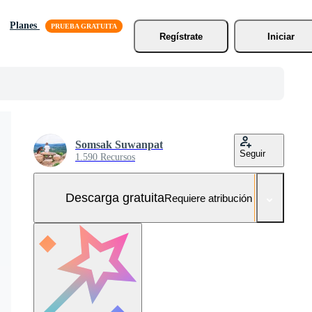
Planes
Regístrate
Iniciar
Somsak Suwanpat
Seguir
1.590 Recursos
Descarga gratuita
Requiere atribución