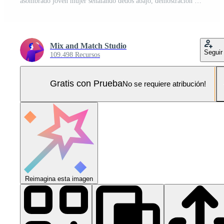
asombrado joven mujer señalando dedos abajo, demostración anuncio o logo bandera, mirando sorprendido y intrigado, en pie terminado blanco antecedentes Foto Pro
Mix and Match Studio
Seguir
109.498 Recursos
Gratis con Prueba
No se requiere atribución!
Reimagina esta imagen