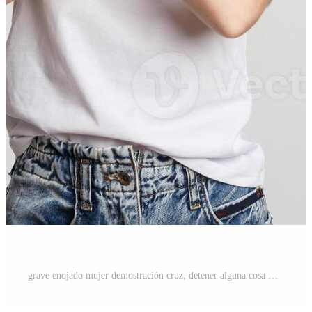
grave enojado mujer demostración cruz, detener alguna cosa malo, Rápido desaprobación o disgusto Foto Pro