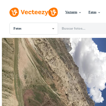
Vectores
Fotos
Fotos
Todas Imágenes
Fotos
PNGs
PSDs
SVGs
Plantillas
Vectores
Videos
Gráficos en Movimiento
Imágenes Editoriales
Eventos Editoriales