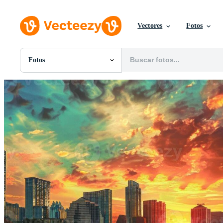
Vectores
Fotos
Fotos
Todas Imágenes
Fotos
PNGs
PSDs
SVGs
Plantillas
Vectores
Videos
Gráficos en Movimiento
Imágenes Editoriales
Eventos Editoriales