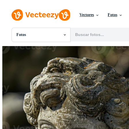
Vectores
Fotos
Fotos
Todas Imágenes
Fotos
PNGs
PSDs
SVGs
Plantillas
Vectores
Videos
Gráficos en Movimiento
Imágenes Editoriales
Eventos Editoriales