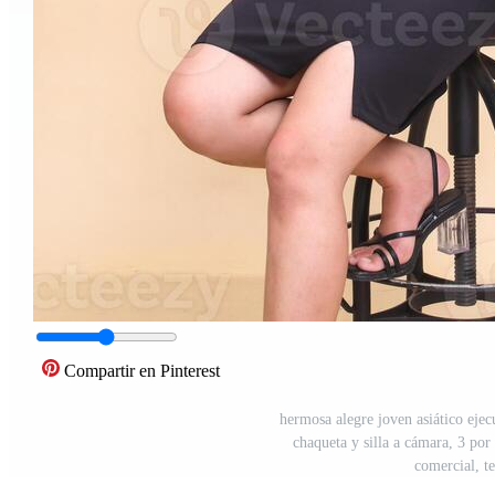
Compartir en Pinterest
hermosa alegre joven asiático ejecu
chaqueta y silla a cámara, 3 por
comercial, t