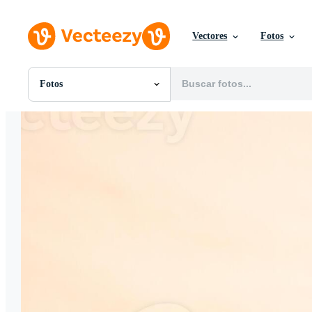
Vectores
Fotos
Fotos
Todas Imágenes
Fotos
PNGs
PSDs
SVGs
Plantillas
Vectores
Videos
Gráficos en Movimiento
Imágenes Editoriales
Eventos Editoriales