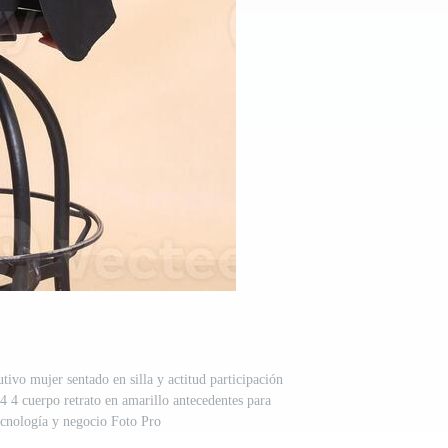
tivo mujer sentado en silla y actitud participación
 4 4 cuerpo retrato en amarillo antecedentes para
ecnología y negocio Foto Pro