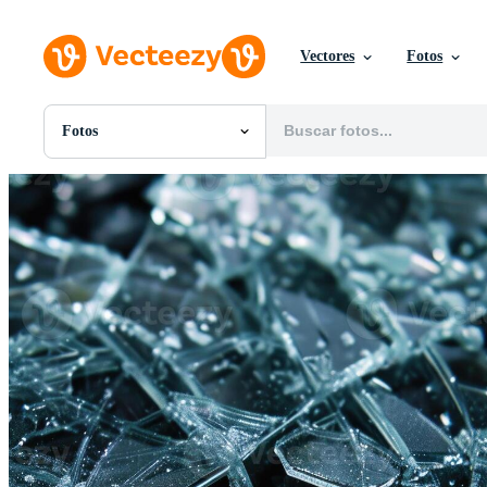
Vectores
Fotos
Fotos
Todas Imágenes
Fotos
PNGs
PSDs
SVGs
Plantillas
Vectores
Videos
Gráficos en Movimiento
Imágenes Editoriales
Eventos Editoriales