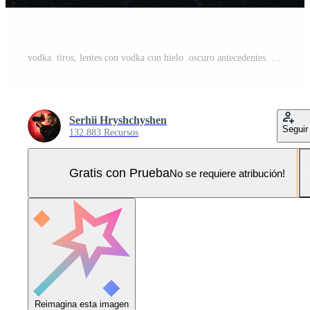
vodka. tiros, lentes con vodka con hielo .oscuro antecedentes. Copiar espacio .selectivo enfocar. Foto Pro
Serhii Hryshchyshen
Seguir
132.883 Recursos
Gratis con Prueba
No se requiere atribución!
Reimagina esta imagen