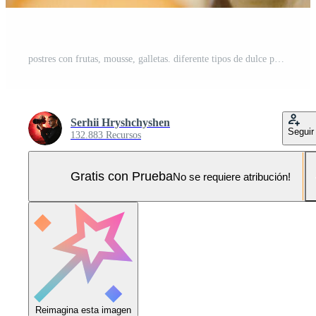
postres con frutas, mousse, galletas. diferente tipos de dulce pasteles, pequeño vistoso dulce pasteles, macarrón, y otro postres en el dulce bufé. caramelo bar para cumpleaños Foto Pro
Serhii Hryshchyshen
Seguir
132.883 Recursos
Gratis con Prueba
No se requiere atribución!
Reimagina esta imagen