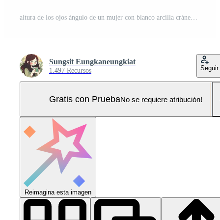
altura de los ojos ángulo de un mujer con blanco arcilla cráneo constituir, inquietantemente escalofriante, vistiendo negro ropa, señalando dentro blanco espacio, conjunto en contra un vibrante amarillo fondo, digital fotorrealismo Foto Pro
Sungsit Eungkaneungkiat
Seguir
1.497 Recursos
Gratis con Prueba
No se requiere atribución!
Reimagina esta imagen