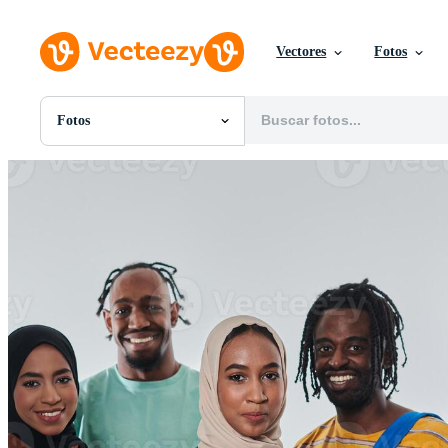
Vectores
Fotos
Fotos
Todas Imágenes
Fotos
PNGs
PSDs
SVGs
Plantillas
Vectores
Videos
Gráficos en Movimiento
Imágenes Editoriales
Eventos Editoriales