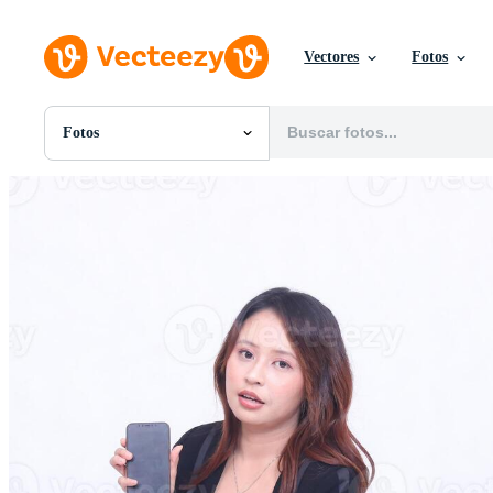
Vectores
Fotos
Fotos
Todas Imágenes
Fotos
PNGs
PSDs
SVGs
Plantillas
Vectores
Videos
Gráficos en Movimiento
Imágenes Editoriales
Eventos Editoriales