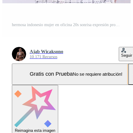
hermosa indonesio mujer en oficina 20s sonrisa expresión promoción Teléfono móvil artilugio pantalla adelante para promoción mientras mano pulgares arriba bueno frio aislado blanco antecedentes Foto Pro
Ajab Wicaksono
Seguir
10.171 Recursos
Gratis con Prueba
No se requiere atribución!
Reimagina esta imagen