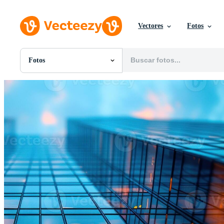
Vectores
Fotos
Fotos
Todas Imágenes
Fotos
PNGs
PSDs
SVGs
Plantillas
Vectores
Videos
Gráficos en Movimiento
Imágenes Editoriales
Eventos Editoriales