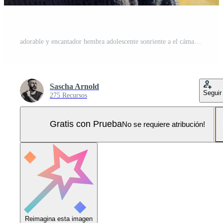
adorable y encantador hembra adolescente sonriente a el cámara, con un abierto y simpático expresión en frente de instalaciones escalera edificio, vistiendo un negro suéter, con rubia hasta los hombros pelo Foto Pro
Sascha Arnold
Seguir
275 Recursos
Gratis con Prueba
No se requiere atribución!
Reimagina esta imagen