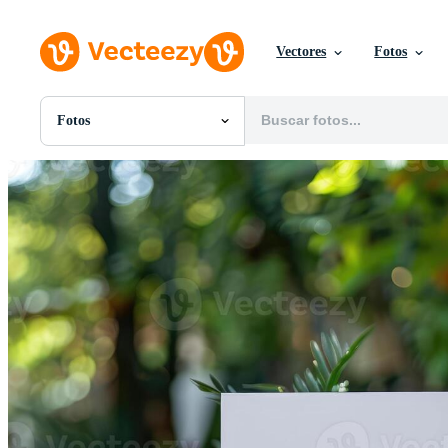
Vectores
Fotos
Fotos
Todas Imágenes
Fotos
PNGs
PSDs
SVGs
Plantillas
Vectores
Videos
Gráficos en Movimiento
Imágenes Editoriales
Eventos Editoriales