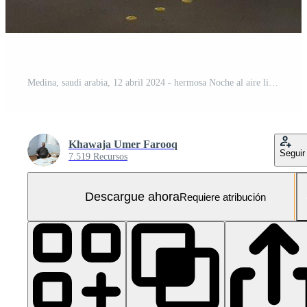
Medina, saudi arabia, 12 abril 2024 - hermosa Noche al aire libre ver de quba mezquita madinah en oscuro nubes y lluvia.
Khawaja Umer Farooq
Seguir
7.519 Recursos
Descargue ahora
Requiere atribución