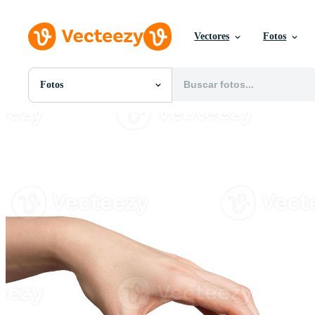
Vectores
Fotos
Fotos
Todas Imágenes
Fotos
PNGs
PSDs
SVGs
Plantillas
Vectores
Videos
Gráficos en Movimiento
Imágenes Editoriales
Eventos Editoriales