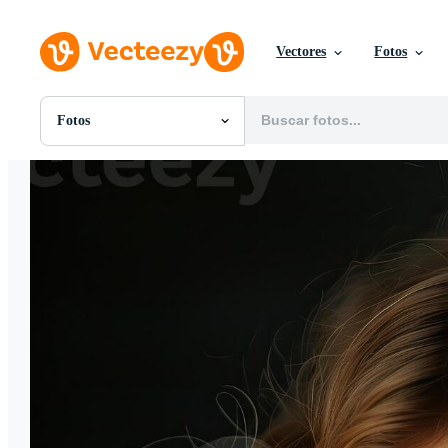
Vectores
Fotos
Fotos
Todas Imágenes
Fotos
PNGs
PSDs
SVGs
Plantillas
Vectores
Videos
Gráficos en Movimiento
Imágenes Editoriales
Eventos Editoriales