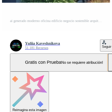
ai generado moderno oficina edificio negocio sostenible arquitectura urbano proyecto ventana diseño vaso ciudad corporativo exterior estructura fachada centrar comercial futurista céntrico al aire libre Foto Pro
Yuliia Kaveshnikova
Seguir
51.181 Recursos
Gratis con Prueba
No se requiere atribución!
Reimagina esta imagen