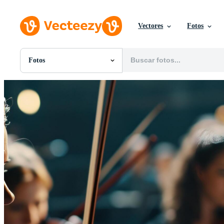
Vectores
Fotos
Fotos
Todas Imágenes
Fotos
PNGs
PSDs
SVGs
Plantillas
Vectores
Videos
Gráficos en Movimiento
Imágenes Editoriales
Eventos Editoriales